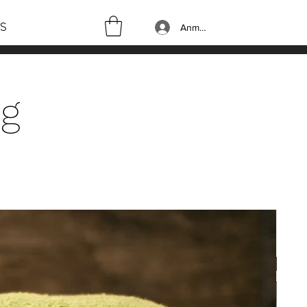
S
Anmelden
ng