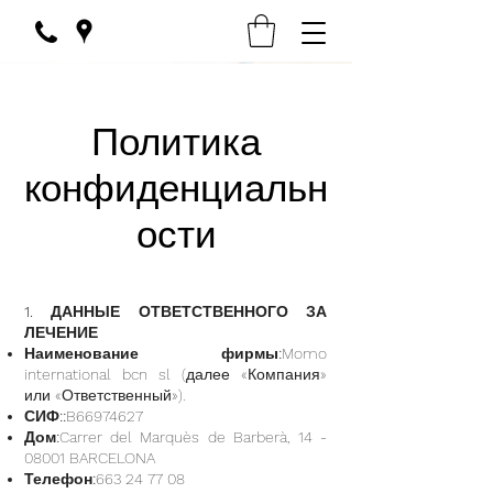
Политика
конфиденциальн
ости
1. ДАННЫЕ ОТВЕТСТВЕННОГО ЗА
ЛЕЧЕНИЕ
Наименование фирмы:
Momo
international bcn sl (далее «Компания»
или «Ответственный»).
СИФ::
B66974627
Дом:
Carrer del Marquès de Barberà,
14 -
08001
BARCELONA
Телефон:
663 24 77 08