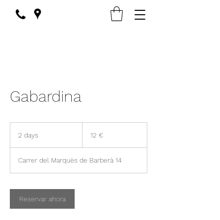
Gabardina
12
euros
2 days
2
12 €
d
a
Carrer del Marquès de Barberà 14
y
s
Reservar ahora