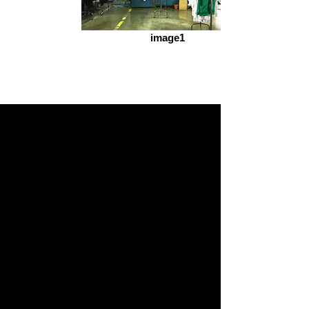
image1
1
PROCESO DE LAVADO
El proceso de lavado empieza con la
clasificación de la ropa según su tipo
y nivel de suciedad.