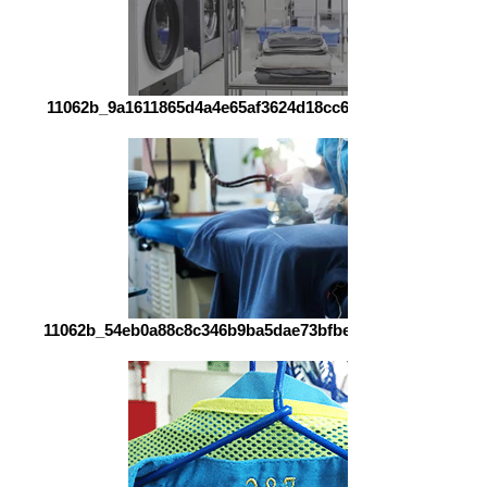
11062b_9a1611865d4a4e65af3624d18cc6d22c~mv2_edited
11062b_54eb0a88c8c346b9ba5dae73bfbe9a1d~mv2_edited